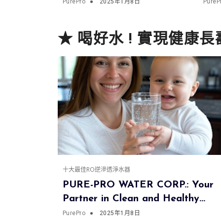
Clean and Healthy
10
PurePro
2025年1月8日
PureP
Water Solutions
的
★ 喝好水 ! 實現健康長
十大最佳RO逆滲透淨水器
PURE-PRO WATER CORP.: Your
Partner in Clean and Healthy
Water Solutions
PurePro
2025年1月8日