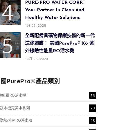
PURE-PRO WATER CORP.:
Your Partner In Clean And
Healthy Water Solutions
1月 09, 2025
全新配備具礦物保護技術的新一代
逆滲透膜： 美國PurePro® X6 紫
外線鹼性能量RO活水機
10月 25, 2020
國PurePro®產品類別
性能量RO活水機
56
O氫水機完美水系列
20
暢銷S系列RO淨水器
18