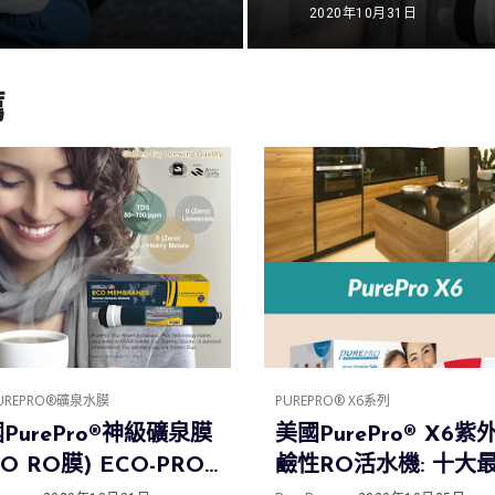
100 ★具有礦物保
2020年10月31日
滲透膜元件
薦
UREPRO®礦泉水膜
PUREPRO® X6系列
PurePro®神級礦泉膜
美國PurePro® X6紫
CO RO膜) ECO-PRO-
鹼性RO活水機: 十大