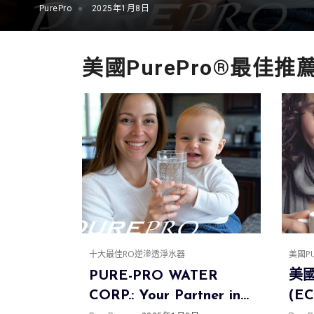
Solutions
PurePro
2025年1月8日
美國PurePro®最佳推
十大最佳RO逆滲透淨水器
美國P
PURE-PRO WATER
美國
CORP.: Your Partner in
(E