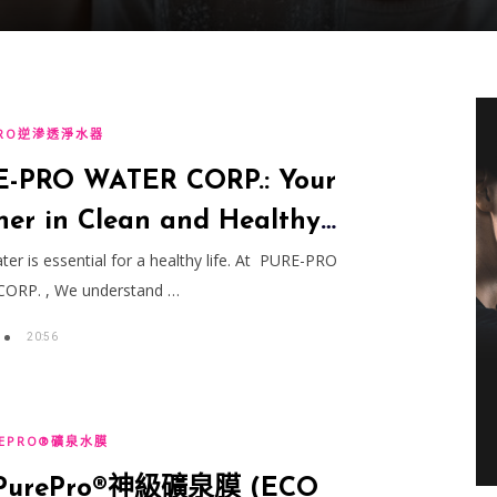
RO逆滲透淨水器
-PRO WATER CORP.: Your
ner in Clean and Healthy
r Solutions
ter is essential for a healthy life. At PURE-PRO
ORP. , We understand …
20:56
EPRO®礦泉水膜
urePro®神級礦泉膜 (ECO