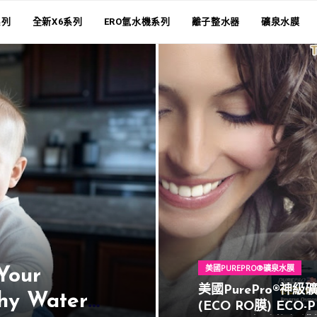
系列
全新X6系列
ERO氫水機系列
離子整水器
礦泉水膜
美國PUREPRO®礦泉水膜
Your
美國PurePro®神級
thy Water
(ECO RO膜) ECO-P