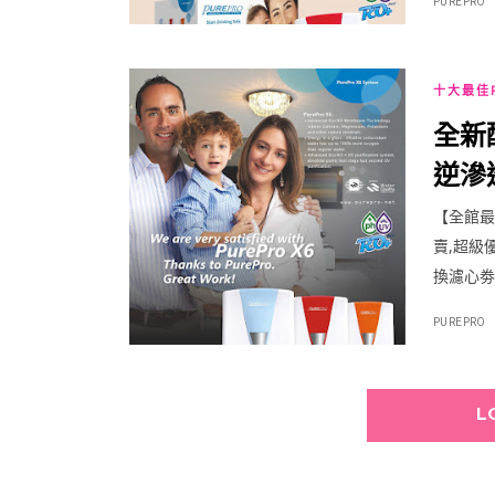
PUREPRO
十大最佳
全新
逆滲透
外線
【全館最
賣,超級
換濾心劵
PUREPRO
L