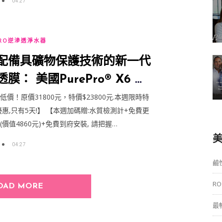
04:27
RO逆滲透淨水器
配備具礦物保護技術的新一代
膜： 美國PurePro® X6 紫
鹼性能量RO活水機
低價！原價31800元，特價$23800元.本週限時特
優惠,只有5天!】 【本週加碼贈:水質檢測計+免費更
(價值4860元)+免費到府安裝, 請把握…
美
04:27
鹼
R
OAD MORE
最