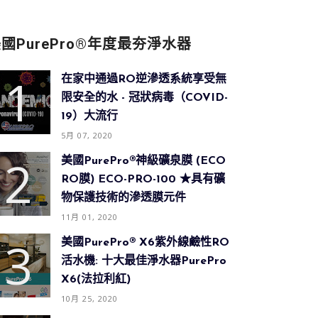
國PurePro®年度最夯淨水器
在家中通過RO逆滲透系統享受無
限安全的水 - 冠狀病毒（COVID-
19）大流行
5月 07, 2020
美國PurePro®神級礦泉膜 (ECO
RO膜) ECO-PRO-100 ★具有礦
物保護技術的滲透膜元件
11月 01, 2020
美國PurePro® X6紫外線鹼性RO
活水機: 十大最佳淨水器PurePro
X6(法拉利紅)
10月 25, 2020