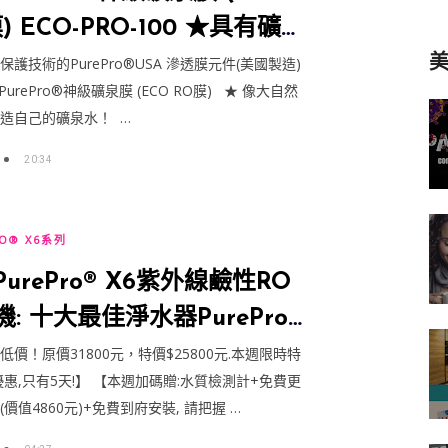
) ECO-PRO-100 ★具有礦物
美
技術的滲透膜元件
護技術的PurePro®USA 滲透膜元件(美國製造)
urePro®神級礦泉膜 (ECO RO膜) ★ 像大自然
造自己的礦泉水！ …
20:34
RO® X6系列
urePro® X6紫外線鹼性RO
: 十大最佳淨水器PurePro
法拉利紅)
低價！原價31800元，特價$25800元.本週限時特
優惠,只有5天!】 【本週加碼贈:水質檢測計+免費更
價值4860元)+免費到府安裝, 請把握 …