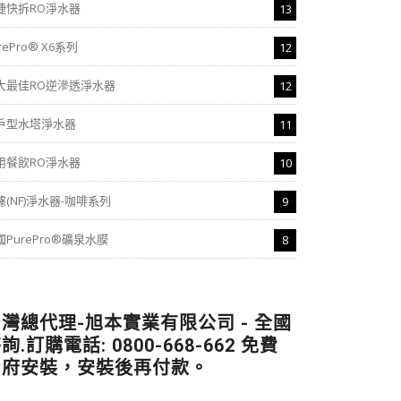
捷快拆RO淨水器
13
rePro® X6系列
12
大最佳RO逆滲透淨水器
12
戶型水塔淨水器
11
用餐飲RO淨水器
10
濾(NF)淨水器-咖啡系列
9
國PurePro®礦泉水膜
8
灣總代理-旭本實業有限公司 - 全國
詢.訂購電話: 0800-668-662 免費
到府安裝，安裝後再付款。