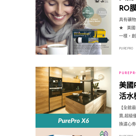
RO膜
保護
具有礦物保
★ 美國P
一樣，創
PUREPRO
PUREP
美國P
活水機
X6(
【全館最
賣,超級
換濾心劵(