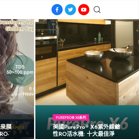
PUREPRO® X6系列
礦泉膜
美國PurePro® X6紫外線鹼
RO-
性RO活水機: 十大最佳淨水