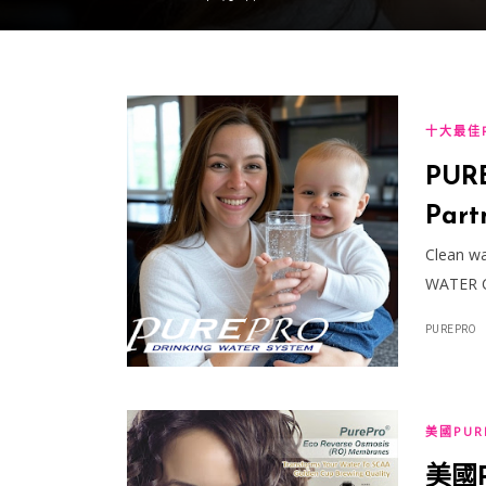
十大最佳
PURE
Part
Wate
Clean wa
WATER C
PUREPRO
美國PUR
美國P