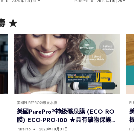
0 ★具有礦物保護技術
淨水器PurePro X6(
ro
2020年10月31日
PurePro
2020年10月25日
滲透膜元件
利紅)
壽 ★
美國PUREPRO®礦泉水膜
P
美國PurePro®神級礦泉膜 (ECO RO
美
膜) ECO-PRO-100 ★具有礦物保護技
機
術的滲透膜元件
PurePro
2020年10月31日
Pu