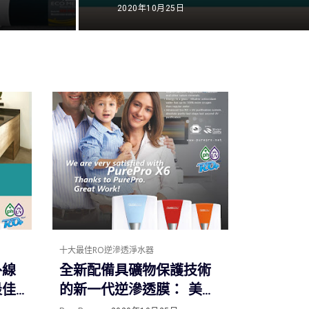
護技術的
器PurePro X6(法拉利紅)
2020年10月25日
十大最佳RO逆滲透淨水器
外線
全新配備具礦物保護技術
最佳
的新一代逆滲透膜： 美國