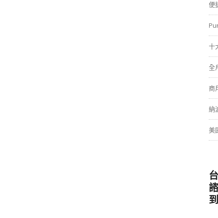
便
Pu
十
全
商
納
美
台
諮